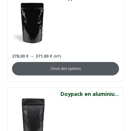
278,00
€
–
371,00
€
(HT)
Choix des options
Doypack en aluminium noir mat