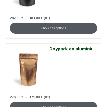
282,00
€
–
383,00
€
(HT)
Choix des options
Doypack en aluminium or
278,00
€
–
371,00
€
(HT)