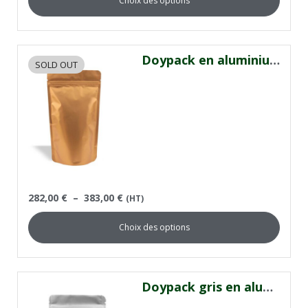
Choix des options
Doypack en aluminium or mat
SOLD OUT
282,00
€
–
383,00
€
(HT)
Choix des options
Doypack gris en aluminium