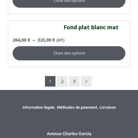
Choix des options
Fond plat blanc mat
264,00
€
–
323,00
€
(HT)
Choix des options
1
2
3
Information
Information légale
Méthodes de paiement
Livraison
Adresse
Avenue Charles Garcia