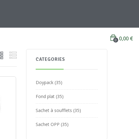
0,00
€
0
CATEGORIES
Doypack
35
Fond plat
35
Sachet à soufflets
35
Sachet OPP
35