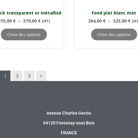
ck transparent or métallisé
Fond plat blanc mat
215,00
€
–
319,00
€
264,00
€
–
323,00
€
(HT)
(HT
Choix des options
Choix des options
1
2
3
Adresse
Avenue Charles Garcia
94120 Fontenay sous Bois
FRANCE