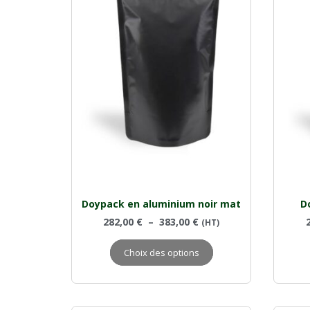
Doypack en aluminium noir mat
D
282,00
€
–
383,00
€
(HT)
Choix des options