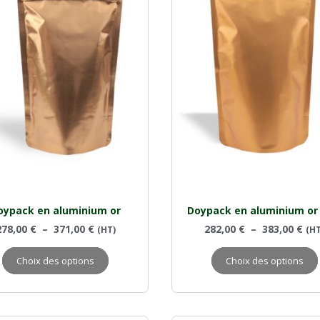
oypack en aluminium or
Doypack en aluminium or
278,00
€
–
371,00
€
282,00
€
–
383,00
€
(HT)
(HT
Choix des options
Choix des options